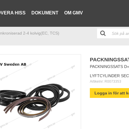
VERA HISS
DOKUMENT
OM GMV
ynkroniserad 2-4 kolvig(EC, TCS)
PACKNINGSSAT
PACKNINGSSATS D=
LYFTCYLINDER SEC
Artikelnr:
R0073353
Logga in för att