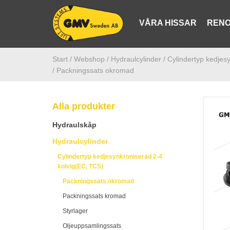
VÅRA HISSAR
RENO
Start /
Webshop
/ Hydraulcylinder
/ Cylindertyp kedjes
/ Packningssats okromad
Alla produkter
Hydraulskåp
Hydraulcylinder
Cylindertyp kedjesynkroniserad 2-4
kolvig(EC, TCS)
Packningssats okromad
Packningssats kromad
Styrlager
Oljeuppsamlingssats