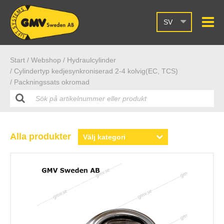
SV
Start /
Webshop
/ Hydraulcylinder
/ Cylindertyp kedjesynkroniserad 2-4 kolvig(EC, TCS)
/ Packningssats okromad
Alla produkter