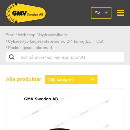
SV
Start /
Webshop
/ Hydraulcylinder
/ Cylindertyp kedjesynkroniserad 2-4 kolvig(EC, TCS)
/ Packningssats okromad
Alla produkter