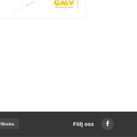
Följ oss
Skicka