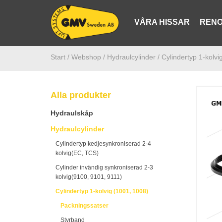
VÅRA HISSAR
RENO
Start /
Webshop
/ Hydraulcylinder
/ Cylindertyp 1-kolv
Alla produkter
Hydraulskåp
Hydraulcylinder
Cylindertyp kedjesynkroniserad 2-4
kolvig(EC, TCS)
Cylinder invändig synkroniserad 2-3
kolvig(9100, 9101, 9111)
Cylindertyp 1-kolvig (1001, 1008)
Packningssatser
Styrband