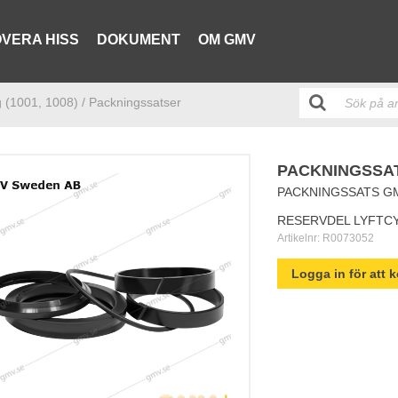
VERA HISS
DOKUMENT
OM GMV
ig (1001, 1008)
/ Packningssatser
PACKNINGSSAT
PACKNINGSSATS GMV
RESERVDEL LYFTC
Artikelnr:
R0073052
Logga in för att