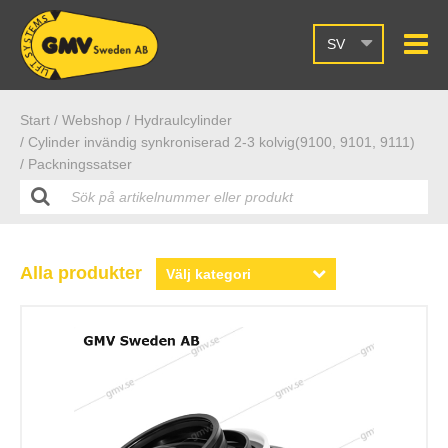
SV
Start /
Webshop
/ Hydraulcylinder
/ Cylinder invändig synkroniserad 2-3 kolvig(9100, 9101, 9111)
/ Packningssatser
Alla produkter