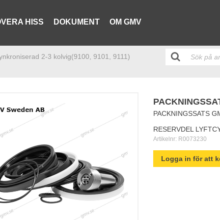
VERA HISS
DOKUMENT
OM GMV
synkroniserad 2-3 kolvig(9100, 9101, 9111)
PACKNINGSSATS
PACKNINGSSATS GMV
RESERVDEL LYFTC
Artikelnr:
R0073230
Logga in för att