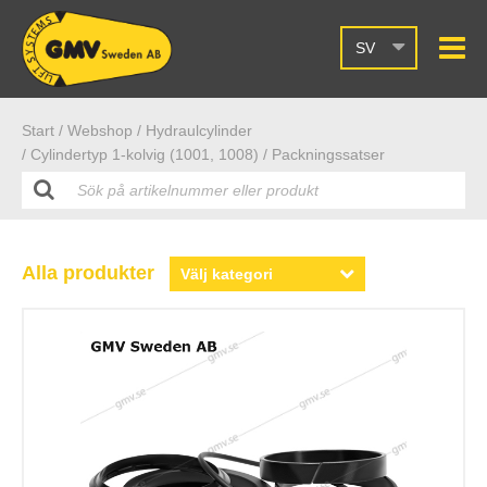
SV
Start /
Webshop
/ Hydraulcylinder
/ Cylindertyp 1-kolvig (1001, 1008)
/ Packningssatser
Alla produkter