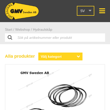
SV
Start /
Webshop
/ Hydraulskåp
Alla produkter