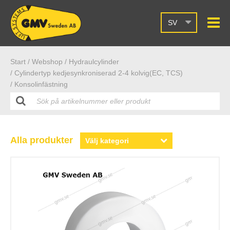
SV
Start /
Webshop
/ Hydraulcylinder
/ Cylindertyp kedjesynkroniserad 2-4 kolvig(EC, TCS)
/ Konsolinfästning
Alla produkter