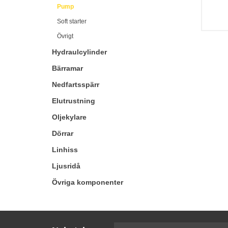
Pump
Soft starter
Övrigt
Hydraulcylinder
Bärramar
Nedfartsspärr
Elutrustning
Oljekylare
Dörrar
Linhiss
Ljusridå
Övriga komponenter