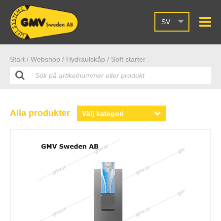
SV
Start /
Webshop
/ Hydraulskåp
/ Soft starter
Alla produkter