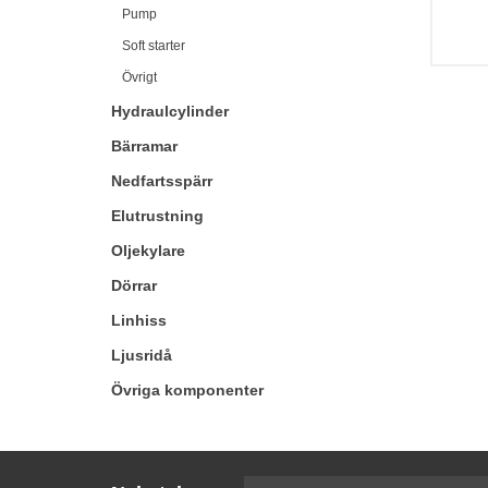
Pump
Soft starter
Övrigt
Hydraulcylinder
Bärramar
Nedfartsspärr
Elutrustning
Oljekylare
Dörrar
Linhiss
Ljusridå
Övriga komponenter