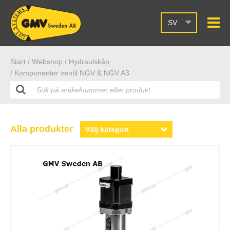
SV
Start /
Webshop
/ Hydraulskåp
/ Komponenter ventil NGV & NGV A3
Alla produkter