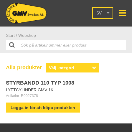
SV
Start /
Webshop
Alla produkter
STYRBANDD 110 TYP 1008
LYFTCYLINDER GMV 1K
Artikelnr:
R0027378
Logga in för att köpa produkten