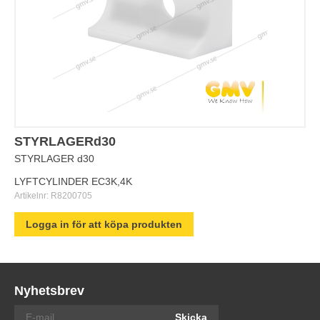
STYRLAGERd30
STYRLAGER d30
LYFTCYLINDER EC3K,4K
Artikelnr:
R8200705
Logga in för att köpa produkten
Nyhetsbrev
Skicka