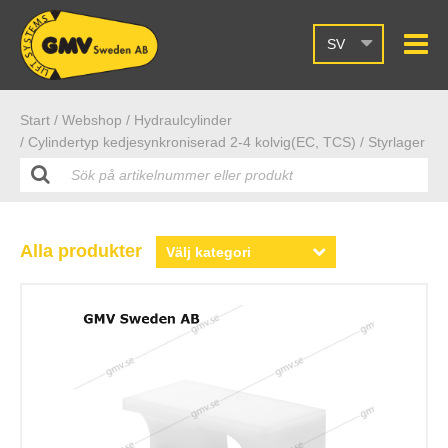
SV
Start /
Webshop
/ Hydraulcylinder
/ Cylindertyp kedjesynkroniserad 2-4 kolvig(EC, TCS)
/ Styrlager
Alla produkter