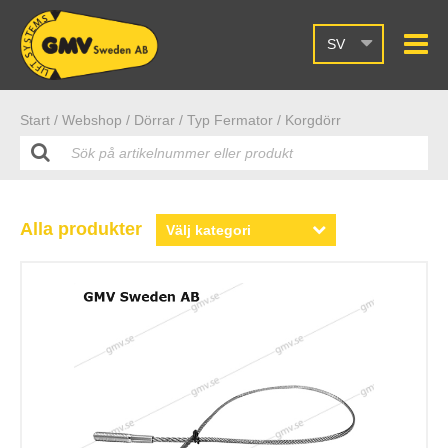
SV
Start /
Webshop
/ Dörrar
/ Typ Fermator
/ Korgdörr
Alla produkter