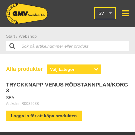
SV
Start /
Webshop
Alla produkter
TRYCKKNAPP VENUS RÖDSTANNPLAN/KORG
3
SEA
Artikelnr:
R0082638
Logga in för att köpa produkten