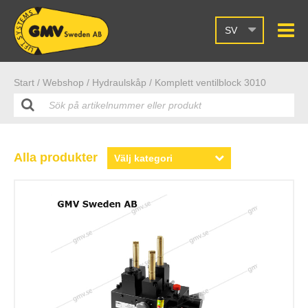
SV
Start /
Webshop
/ Hydraulskåp
/ Komplett ventilblock 3010
Alla produkter