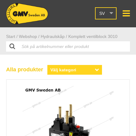
SV
Start /
Webshop
/ Hydraulskåp
/ Komplett ventilblock 3010
Alla produkter