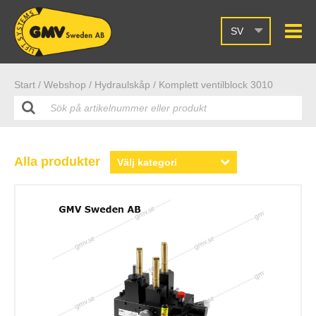
SV
Start /
Webshop
/ Hydraulskåp
/ Komplett ventilblock 3010
Alla produkter