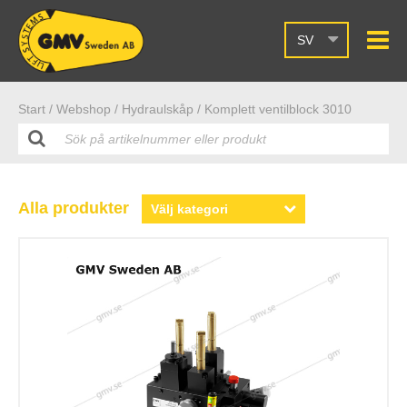
SV
Start /
Webshop
/ Hydraulskåp
/ Komplett ventilblock 3010
Alla produkter