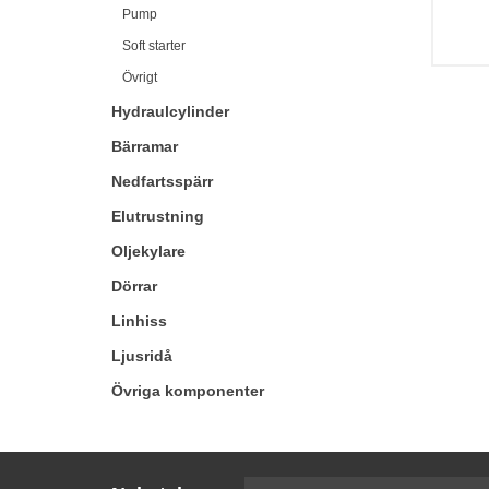
Pump
Soft starter
Övrigt
Hydraulcylinder
Bärramar
Nedfartsspärr
Elutrustning
Oljekylare
Dörrar
Linhiss
Ljusridå
Övriga komponenter