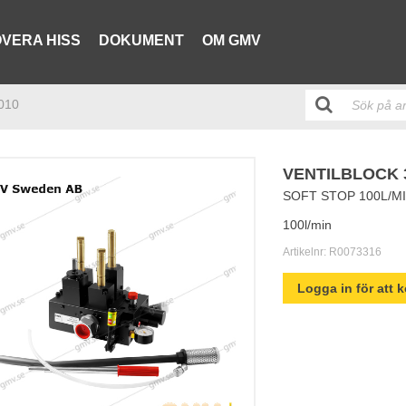
VERA HISS
DOKUMENT
OM GMV
3010
VENTILBLOCK 3
SOFT STOP 100L/M
100l/min
Artikelnr:
R0073316
Logga in för att