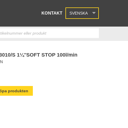
KONTAKT
SVENSKA
010/S 1¼''SOFT STOP 100l/min
IN
 köpa produkten