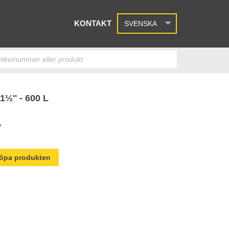
KONTAKT
SVENSKA
½'' - 600 L
V
 köpa produkten