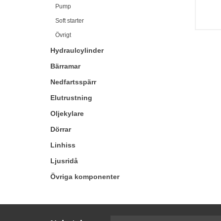
Pump
Soft starter
Övrigt
Hydraulcylinder
Bärramar
Nedfartsspärr
Elutrustning
Oljekylare
Dörrar
Linhiss
Ljusridå
Övriga komponenter