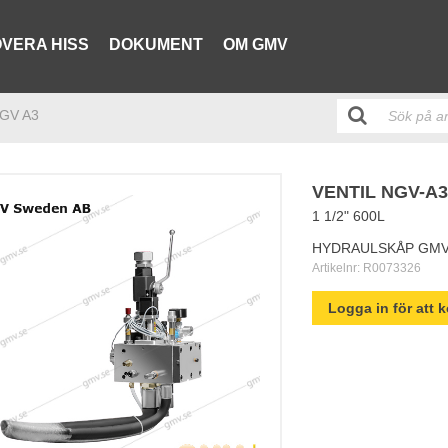
VERA HISS
DOKUMENT
OM GMV
 NGV A3
VENTIL NGV-A31
1 1/2" 600L
HYDRAULSKÅP GM
Artikelnr:
R0073326
Logga in för att