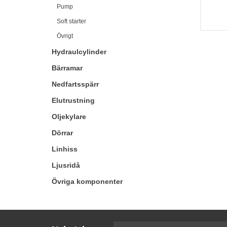
Pump
Soft starter
Övrigt
Hydraulcylinder
Bärramar
Nedfartsspärr
Elutrustning
Oljekylare
Dörrar
Linhiss
Ljusridå
Övriga komponenter