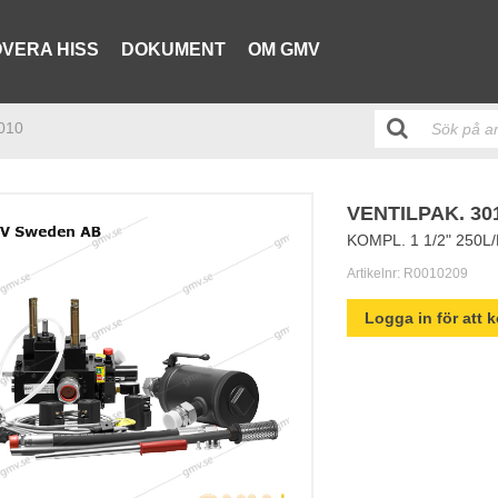
VERA HISS
DOKUMENT
OM GMV
3010
VENTILPAK. 30
KOMPL. 1 1/2" 250L
Artikelnr:
R0010209
Logga in för att