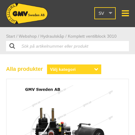
SV
Start /
Webshop
/ Hydraulskåp
/ Komplett ventilblock 3010
Alla produkter