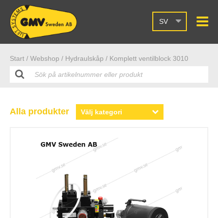
SV
Start /
Webshop
/ Hydraulskåp
/ Komplett ventilblock 3010
Alla produkter