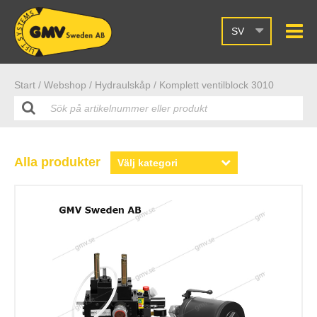
SV
Start /
Webshop
/ Hydraulskåp
/ Komplett ventilblock 3010
Alla produkter