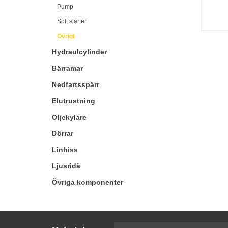
Pump
Soft starter
Övrigt
Hydraulcylinder
Bärramar
Nedfartsspärr
Elutrustning
Oljekylare
Dörrar
Linhiss
Ljusridå
Övriga komponenter