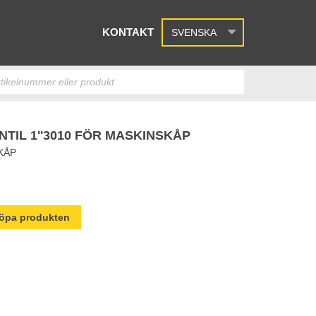
KONTAKT
SVENSKA
TIL 1''3010 FÖR MASKINSKÅP
KÅP
 köpa produkten