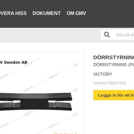
VERA HISS
DOKUMENT
OM GMV
DÖRRSTYRNING
DÖRRSTYRNING (PL
VICTORY
Artikelnr:
R0057153
Logga in för att