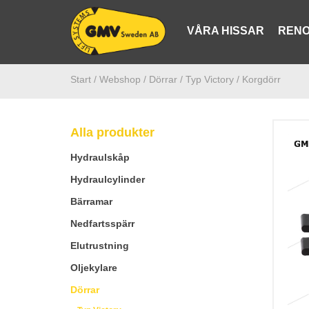
VÅRA HISSAR
RENO
Start /
Webshop
/ Dörrar
/ Typ Victory
/ Korgdörr
Alla produkter
Hydraulskåp
Hydraulcylinder
Bärramar
Nedfartsspärr
Elutrustning
Oljekylare
Dörrar