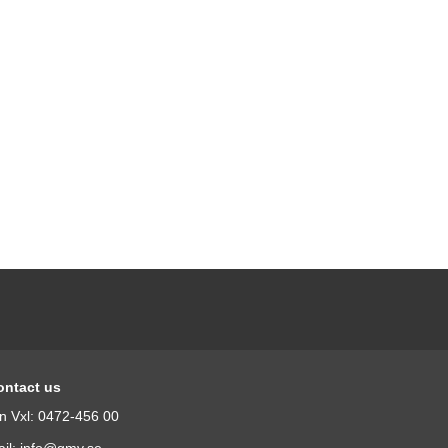
ontact us
n Vxl: 0472-456 00