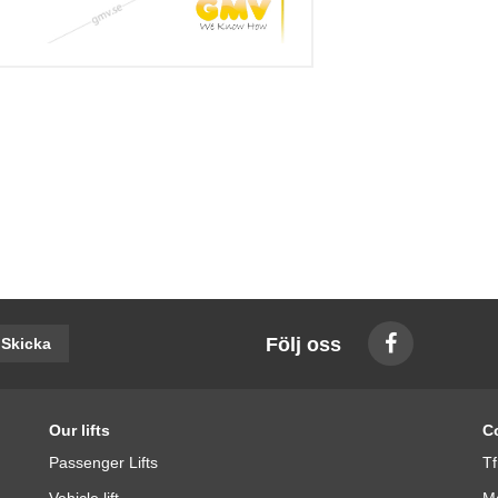
Följ oss
Skicka
Our lifts
C
Passenger Lifts
Tf