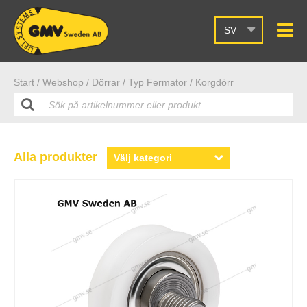
SV
Start /
Webshop
/ Dörrar
/ Typ Fermator
/ Korgdörr
Alla produkter