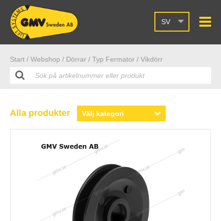
SV
Start /
Webshop
/ Dörrar
/ Typ Fermator
/ Vikdörr
Alla produkter