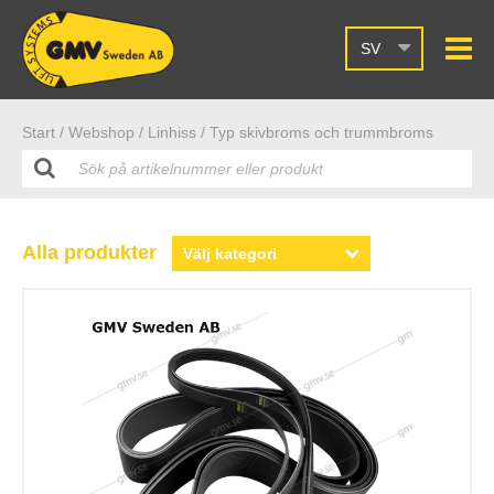
SV
Start /
Webshop
/ Linhiss
/ Typ skivbroms och trummbroms
Alla produkter