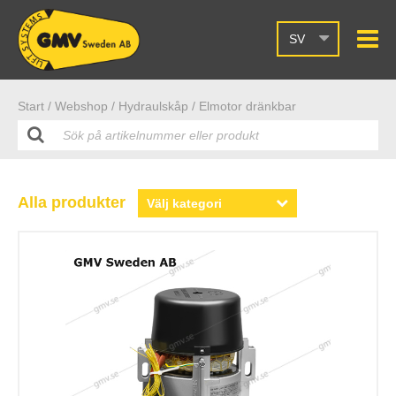
SV
Start /
Webshop
/ Hydraulskåp
/ Elmotor dränkbar
Alla produkter