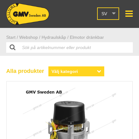
SV
Start /
Webshop
/ Hydraulskåp
/ Elmotor dränkbar
Alla produkter