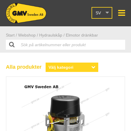
SV
Start /
Webshop
/ Hydraulskåp
/ Elmotor dränkbar
Alla produkter