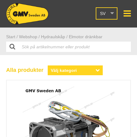
SV
Start /
Webshop
/ Hydraulskåp
/ Elmotor dränkbar
Alla produkter