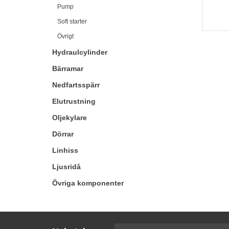
Pump
Soft starter
Övrigt
Hydraulcylinder
Bärramar
Nedfartsspärr
Elutrustning
Oljekylare
Dörrar
Linhiss
Ljusridå
Övriga komponenter