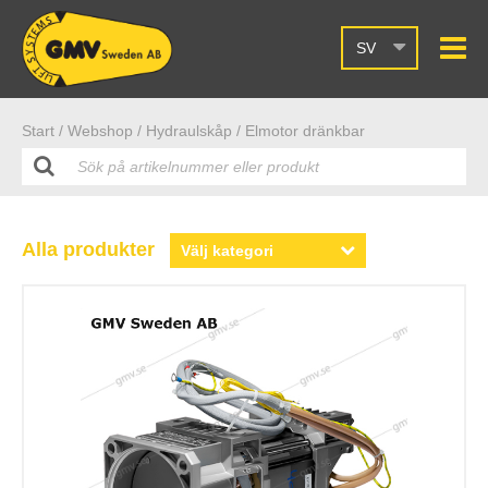
SV
Start /
Webshop
/ Hydraulskåp
/ Elmotor dränkbar
Alla produkter