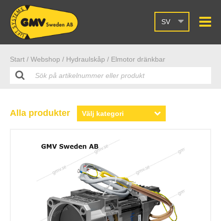
SV
Start /
Webshop
/ Hydraulskåp
/ Elmotor dränkbar
Alla produkter