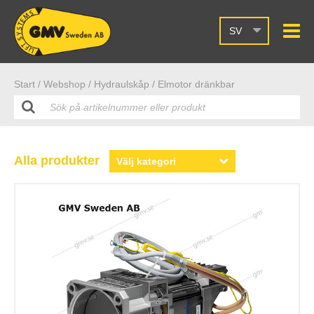
SV
Start /
Webshop
/ Hydraulskåp
/ Elmotor dränkbar
Alla produkter