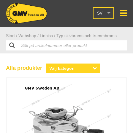
SV
Start /
Webshop
/ Linhiss
/ Typ skivbroms och trummbroms
Alla produkter