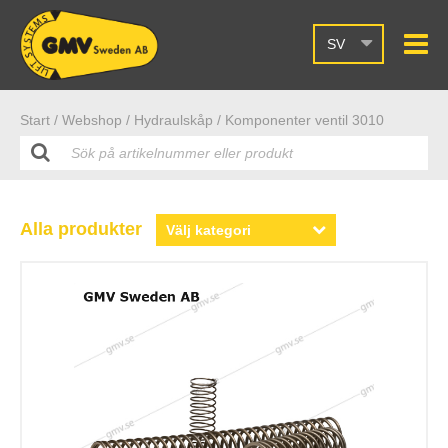
SV
Start /
Webshop
/ Hydraulskåp
/ Komponenter ventil 3010
Alla produkter