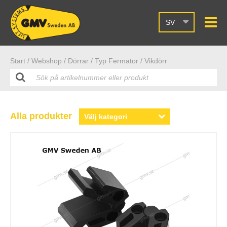
SV
Start /
Webshop
/ Dörrar
/ Typ Fermator
/ Vikdörr
Alla produkter