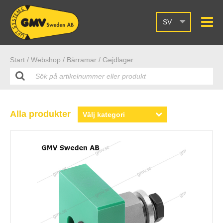
SV
Start /
Webshop
/ Bärramar
/ Gejdlager
Alla produkter