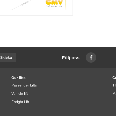
Följ oss
Skicka
Our lifts
C
Passenger Lifts
Tf
Vehicle lift
Ma
Freight Lift