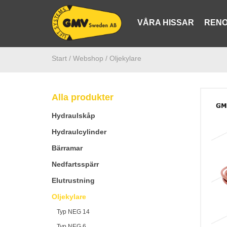
VÅRA HISSAR
RENO
Start /
Webshop
/ Oljekylare
Alla produkter
Hydraulskåp
Hydraulcylinder
Bärramar
Nedfartsspärr
Elutrustning
Oljekylare
Typ NEG 14
Typ NEG 6