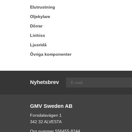
Elutrustning
Oljekylare
Dörrar
Linhiss
Ljusridå
Övriga komponenter
Nyhetsbrev
GMV Sweden AB
Forsdalavägen 1
342 32 ALVESTA
Org.nummer 556455-8244