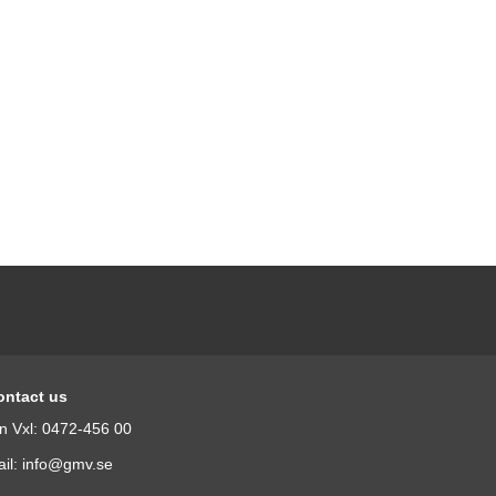
ontact us
n Vxl: 0472-456 00
il: info@gmv.se