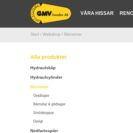
VÅRA HISSAR
RENO
Start /
Webshop
/ Bärramar
Alla produkter
Hydraulskåp
Hydraulcylinder
Bärramar
Gejdlager
Bärrullar & glidlager
Smörjkoppar
Övrigt
Nedfartsspärr