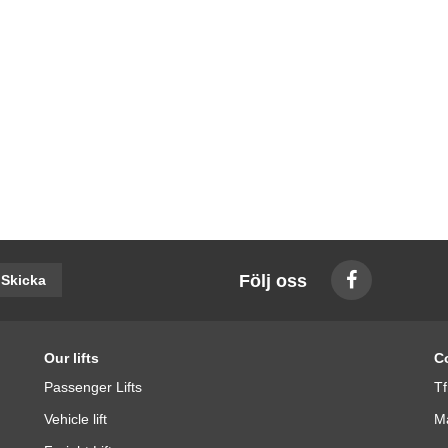
Följ oss
Skicka
Our lifts
C
Passenger Lifts
Tf
Vehicle lift
Ma