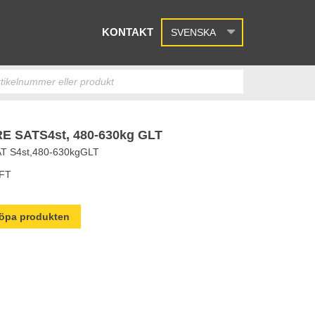
KONTAKT
SVENSKA
 SATS4st, 480-630kg GLT
 S4st,480-630kgGLT
FT
 köpa produkten