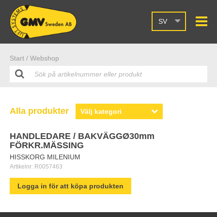
SV
Start /
Webshop
Alla produkter
HANDLEDARE / BAKVÄGGØ30mm
FÖRKR.MÄSSING
HISSKORG MILENIUM
Artikelnr:
R0057463
Logga in för att köpa produkten