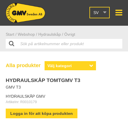
SV
Start /
Webshop
/ Hydraulskåp
/ Övrigt
Alla produkter
HYDRAULSKÅP TOMTGMV T3
GMV T3
HYDRAULSKÅP GMV
Artikelnr:
R0010179
Logga in för att köpa produkten