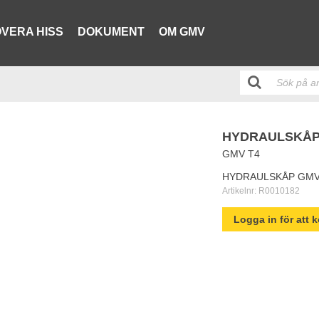
VERA HISS
DOKUMENT
OM GMV
HYDRAULSKÅP
GMV T4
HYDRAULSKÅP GM
Artikelnr:
R0010182
Logga in för att