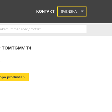
KONTAKT
SVENSKA
 TOMTGMV T4
V
 köpa produkten