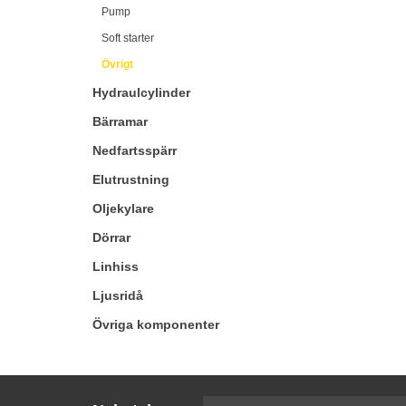
Pump
Soft starter
Övrigt
Hydraulcylinder
Bärramar
Nedfartsspärr
Elutrustning
Oljekylare
Dörrar
Linhiss
Ljusridå
Övriga komponenter