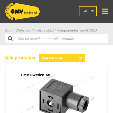
SV
Start /
Webshop
/ Hydraulskåp
/ Komponenter ventil 3010
Alla produkter